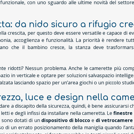
 funzionale, con uno sguardo alle ultime novità del setto
: da nido sicuro a rifugio cre
la crescita, per questo deve essere versatile e capace di evo
ia, accoglienza e funzionalità. La priorità è rendere tutto
 mano che il bambino cresce, la stanza deve trasformar
nte ridotti? Nessun problema. Anche le camerette più comp
zio in verticale e optare per soluzioni salvaspazio intelligenti
lzata lasciando spazio per un’area giochi o un piccolo studi
urezza, luce e design nella cam
are a discapito della sicurezza, quindi, è bene assicurarsi
letti e degli infissi da installare nella cameretta. Le
finestre
si sono dotati di un
dispositivo di blocco
e
di vetrocamere 
caso di un errato posizionamento della maniglia quando l’an