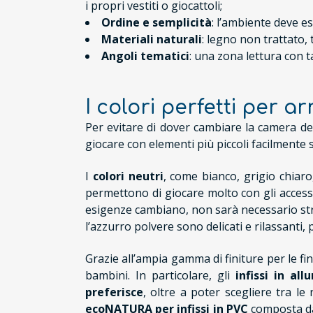
i propri vestiti o giocattoli;
Ordine e semplicità
: l’ambiente deve es
Materiali naturali
: legno non trattato,
Angoli tematici
: una zona lettura con t
I colori perfetti per 
Per evitare di dover cambiare la camera de
giocare con elementi più piccoli facilmente 
I
colori neutri
, come bianco, grigio chiar
permettono di giocare molto con gli accesso
esigenze cambiano, non sarà necessario str
l’azzurro polvere sono delicati e rilassanti
Grazie all’ampia gamma di finiture per le fin
bambini. In particolare, gli
infissi in all
preferisce
, oltre a poter scegliere tra le
ecoNATURA per infissi in PVC
composta da 