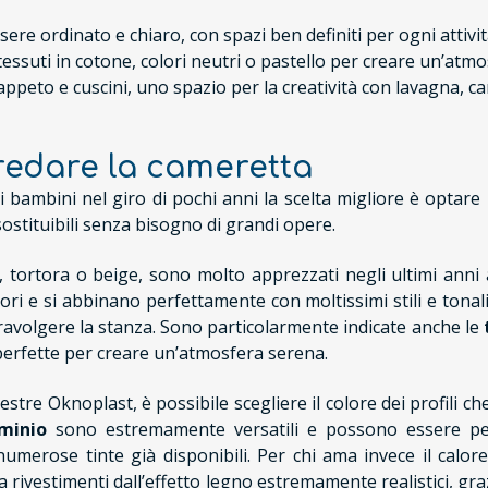
sere ordinato e chiaro, con spazi ben definiti per ogni attivit
 tessuti in cotone, colori neutri o pastello per creare un’atm
appeto e cuscini, uno spazio per la creatività con lavagna, car
arredare la cameretta
i bambini nel giro di pochi anni la scelta migliore è opta
sostituibili senza bisogno di grandi opere.
o, tortora o beige, sono molto apprezzati negli ultimi ann
ri e si abbinano perfettamente con moltissimi stili e tonali
avolgere la stanza. Sono particolarmente indicate anche le
, perfette per creare un’atmosfera serena.
estre Oknoplast, è possibile scegliere il colore dei profili ch
uminio
sono estremamente versatili e possono essere per
 numerose tinte già disponibili. Per chi ama invece il calor
rivestimenti dall’effetto legno estremamente realistici, graz