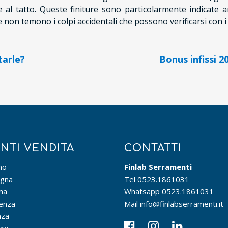
e al tatto. Queste finiture sono particolarmente indicate
e non temono i colpi accidentali che possono verificarsi con i g
tarle?
Bonus infissi 
NTI VENDITA
CONTATTI
no
Finlab Serramenti
ogna
Tel
0523.1861031
ma
Whatsapp
0523.1861031
enza
Mail
info@finlabserramenti.it
nza