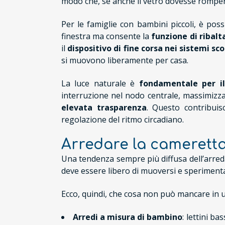
modo che, se anche il vetro dovesse rompersi
Per le famiglie con bambini piccoli, è po
finestra ma consente la
funzione di ribalt
il
dispositivo di fine corsa nei sistemi sco
si muovono liberamente per casa.
La luce naturale è
fondamentale per il
interruzione nel nodo centrale, massimizzan
elevata trasparenza
. Questo contribuis
regolazione del ritmo circadiano.
Arredare la camerett
Una tendenza sempre più diffusa dell’arred
deve essere libero di muoversi e sperimenta
Ecco, quindi, che cosa non può mancare in 
Arredi a misura di bambino
: lettini b