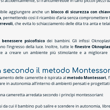
 accidentalmente, si frantumerebbe in tanti piccoli pezzi da
ssibile aggiungere anche un
blocco di sicurezza con chiav
a
, permettendo così il ricambio d’aria senza compromettere la
rrevoli
, che evita lo schiacciamento delle dita tra anta e tel
 benessere psicofisico
dei bambini. Gli infissi Oknoplast,
o l’ingresso della luce. Inoltre, tutte le
finestre Oknopla
ce a creare un ambiente più stimolante e a migliorare l
a secondo il metodo Montessor
amento delle camerette è ispirata al
metodo Montessori
, 
re in autonomia all’interno di ambienti pensati e progettati
una cameretta arredata secondo i princìpi montessoriani:
assi da cui il bambino può salire e scendere in autonomia, libre