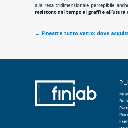
alla resa tridimensionale percepibile anch
resistono nel tempo ai graffi e all’usura
Navigazione
← Finestre tutto vetro: dove acquis
articoli
PU
Mila
Bol
Par
Piac
Fae